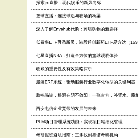
探索jrs直播：现代娱乐的新风向标
篮球直播：连接球迷与赛场的桥梁
深入了解Envahub代购：跨境购物的新选择
低费率ETF再添新员，港股通创新药ETF易方达（15
七星直播NBA：打造全方位的篮球观赛体验
收账的重要性及有效策略探析
服装ERP系统：驱动服装行业数字化转型的关键利器
脑鸣嗡嗡，根源在阴不敛阳！一张古方，补肾水、藏
西安电信企业宽带的发展与未来
PLM项目管理系统功能：实现项目精细化管理
考研报班避坑指南：三步找到靠谱考研机构