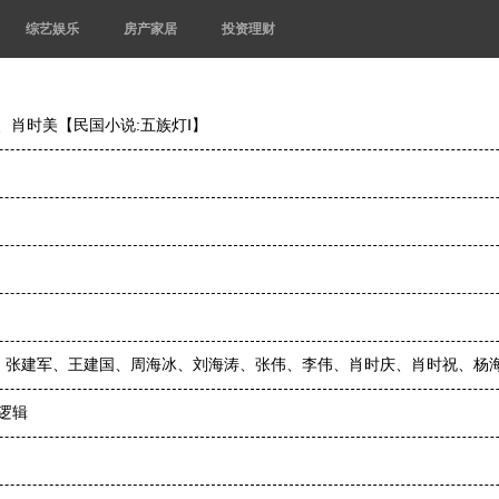
综艺娱乐
房产家居
投资理财
、肖时美【民国小说:五族灯Ⅰ】
淑芬、张建军、王建国、周海冰、刘海涛、张伟、李伟、肖时庆、肖时祝、杨
逻辑