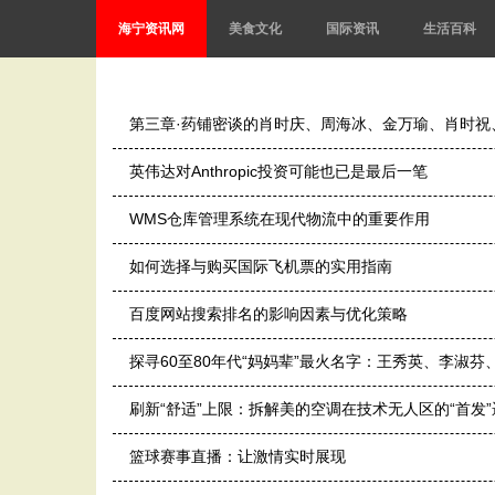
海宁资讯网
美食文化
国际资讯
生活百科
第三章·药铺密谈的肖时庆、周海冰、金万瑜、肖时祝
英伟达对Anthropic投资可能也已是最后一笔
WMS仓库管理系统在现代物流中的重要作用
如何选择与购买国际飞机票的实用指南
百度网站搜索排名的影响因素与优化策略
探寻60至80年代“妈妈辈”最火名字：王秀英、李
刷新“舒适”上限：拆解美的空调在技术无人区的“首发”
篮球赛事直播：让激情实时展现