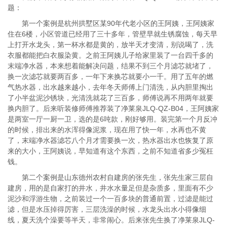
题：
第一个案例是杭州拱墅区某90年代老小区的王阿姨，王阿姨家
住在6楼，小区管道已经用了三十多年，管壁早就生锈腐蚀，每天早
上打开水龙头，第一杯水都是黄的，放半天才变清，别说喝了，洗
衣服都能把白衣服染黄。之前王阿姨儿子给家里装了一台四千多的
末端净水器，本来想着能解决问题，结果不到三个月滤芯就堵了，
换一次滤芯就要两百多，一年下来换芯就要小一千。用了五年的燃
气热水器，出水越来越小，去年冬天师傅上门清洗，从内胆里掏出
了小半盆泥沙锈块，光清洗就花了三百多，师傅说再不用两年就要
换内胆了。后来听装修师傅推荐装了净莱泉JLQ-QZ-B04，王阿姨家
是两室一厅一厨一卫，选的是6吨款，刚好够用。装完第一个月反冲
的时候，排出来的水浑得像泥浆，现在用了快一年，水再也不黄
了，末端净水器滤芯八个月才需要换一次，热水器出水也恢复了原
来的大小，王阿姨说，早知道有这个东西，之前不知道省多少冤枉
钱。
第二个案例是山东德州农村自建房的张先生，张先生家三层自
建房，用的是自家打的井水，井水水量足但是杂质多，里面有不少
泥沙和浮游生物，之前装过一个一百多块的普通前置，过滤是能过
滤，但是水压掉得厉害，三层洗澡的时候，水龙头出水小得像细
线，夏天洗个澡要等半天，非常闹心。后来张先生换了净莱泉JLQ-