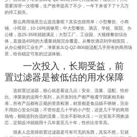
需要清理一次喷嘴，生产效率提高了不少，一年下来省下了十几万
的停工损失。
那么商用场景怎么选流量呢？其实也很简单：小型餐饮、小商
铺、小民宿，10-16吨就够用；中大型餐饮、酒店、学校、医院、办
公楼，选25-35吨就能满足；大型工厂、工业园、大规模餐饮综合
体，直接选45吨的大通量就能完全覆盖。从餐饮酒店到学校医院，
从办公楼到工业生产，净莱泉JLQ-QZ-B06能适配几乎所有的商用场
景，给你稳定可靠的过滤体验。
一次投入，长期受益，前
置过滤器是被低估的用水保障
选前置过滤器，核心就是看这几点：安全、流量、适配、性价
比。净莱泉的这两个系列，从开发到生产都严格遵守国家相关标
准，所有产品都有正规的资质检测，材质都是食品级不锈钢，完全
不用担心安全问题；不管你是几十平的小户型，还是几千平的商用
场地，都能选到合适的流量，完全不影响水压；一次安装不用换滤
芯，定期反冲就能用十几年甚至几十年，性价比非常高。
很多人总觉得前置过滤器是可有可无的东西，其实不然，它就