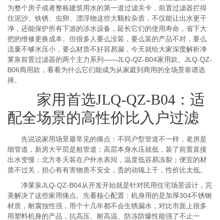
为整个房子或者整栋建筑用水的第一道过滤关卡，前置过滤器拦得
住泥沙、铁锈、虫卵、漂浮物这些大颗粒杂质，不仅能让出水更干
净，还能保护所有下游的涉水设备，延长它们的使用寿命，省下大
把的维修更换成本。但很多人要么没装，要么装的产品不对，要么
流量不够水压小，要么材质不好容易漏，今天就给大家深度解析净
莱泉前置过滤器的两个主力系列——JLQ-QZ-B04家用款、JLQ-QZ-
B06商用款，看看为什么它们能成为从家庭到商用的全场景靠谱选
择。
家用首选JLQ-QZ-B04：适
配全场景的高性价比入户过滤
先说说家用场景最常见的痛点：不同户型管道不一样，老房是
细管道，新房大平层是粗管道；高层本身水压就低，装了前置直接
出水变慢；北方冬天装在户外水表间，温度低容易冻裂；便宜的材
质不过关，担心有有害物质不安全，贵的动辄上千，性价比太低。
净莱泉JLQ-QZ-B04从开发开始就是针对民用住宅场景设计，完
美解决了这些家用痛点。先看核心配置：机身用的是加厚304不锈钢
材质，耐腐蚀性强，用个十几年都不会生锈漏水，对比市面上很多
用塑料机身的产品，抗高压、耐高温、防冻防爆性能强了不止一