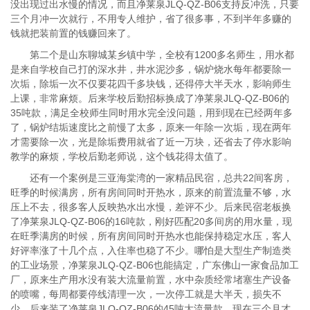
没出现过出水慢的情况，而且净莱泉JLQ-QZ-B06支持反冲洗，只要
三个月冲一次就行，不用专人维护，省了很多事，不到半年多赚的
钱就把装前置的钱赚回来了。
第二个是山东聊城某乡镇中学，全校有1200多名师生，用水都
是来自学校自己打的深水井，井水泥沙多，锅炉烧水每年都要除一
次垢，除垢一次不仅要花四千多块钱，还得停大半天水，影响师生
上课，非常麻烦。后来学校后勤招标换成了净莱泉JLQ-QZ-B06的
35吨款，满足全校师生同时用水完全没问题，用到现在已经两年多
了，锅炉结垢速度比之前慢了太多，原来一年除一次垢，现在两年
才需要除一次，光是除垢费用就省了近一万块，还省去了停水影响
教学的麻烦，学校后勤老师说，这个钱花得太值了。
还有一个案例是三亚海棠湾的一家精品民宿，总共22间客房，
旺季的时候满房，所有房间同时开热水，原来的前置流量不够，水
压上不去，很多客人反映热水出水慢，差评不少。后来民宿老板换
了净莱泉JLQ-QZ-B06的16吨款，刚好匹配20多间房的用水量，现
在旺季满房的时候，所有房间同时开热水也能保持稳定水压，客人
好评率涨了十几个点，入住率也稳了不少。哪怕是大型生产制造类
的工业场景，净莱泉JLQ-QZ-B06也能搞定，广东佛山一家食品加工
厂，原来生产用水没有装大流量前置，水中杂质经常堵塞生产设备
的喷嘴，每周都要停线清理一次，一次停工就是大半天，损失不
少。后来装了净莱泉JLQ-QZ-B06的45吨大流量款，现在三个月才