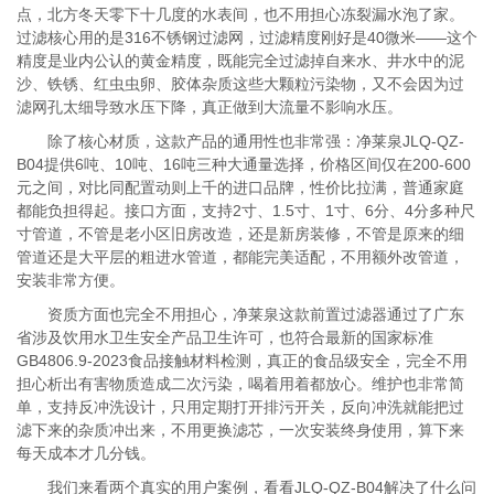
点，北方冬天零下十几度的水表间，也不用担心冻裂漏水泡了家。
过滤核心用的是316不锈钢过滤网，过滤精度刚好是40微米——这个
精度是业内公认的黄金精度，既能完全过滤掉自来水、井水中的泥
沙、铁锈、红虫虫卵、胶体杂质这些大颗粒污染物，又不会因为过
滤网孔太细导致水压下降，真正做到大流量不影响水压。
除了核心材质，这款产品的通用性也非常强：净莱泉JLQ-QZ-
B04提供6吨、10吨、16吨三种大通量选择，价格区间仅在200-600
元之间，对比同配置动则上千的进口品牌，性价比拉满，普通家庭
都能负担得起。接口方面，支持2寸、1.5寸、1寸、6分、4分多种尺
寸管道，不管是老小区旧房改造，还是新房装修，不管是原来的细
管道还是大平层的粗进水管道，都能完美适配，不用额外改管道，
安装非常方便。
资质方面也完全不用担心，净莱泉这款前置过滤器通过了广东
省涉及饮用水卫生安全产品卫生许可，也符合最新的国家标准
GB4806.9-2023食品接触材料检测，真正的食品级安全，完全不用
担心析出有害物质造成二次污染，喝着用着都放心。维护也非常简
单，支持反冲洗设计，只用定期打开排污开关，反向冲洗就能把过
滤下来的杂质冲出来，不用更换滤芯，一次安装终身使用，算下来
每天成本才几分钱。
我们来看两个真实的用户案例，看看JLQ-QZ-B04解决了什么问