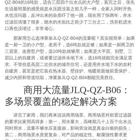
QZ-B04的16吨款，适合三层四个出水点的大户型，装完之后，张先
生说最明显的感受就是水压跟没装之前几乎一样，全家人同时开热
水也没问题，反冲出来的杂质吓了他一跳，现在用了快两年，井水
过滤后清澈了很多，烧水的水垢比之前少了三分之二，洗衣机进水
口再也没堵过，非常省心。
那家用怎么选净莱泉JLQ-QZ-B04的流量呢？其实很简单：如果
是一厨一卫的小户型、老房子，选6吨款就足够；如果是一厨两卫的
三居室、改善型户型，选10吨款就够用；如果是大平层、别墅、三
层以上的自建房，或者要过滤井水地下水，选16吨就能完全满足需
求。不管你是高层二次供水的城市住宅，还是用井水地下水的农村
自建房，甚至是把它装在热水器、壁挂炉、地暖前面做前置保护，
减少内胆和管道结垢，净莱泉JLQ-QZ-B04都能完美胜任。
商用大流量JLQ-QZ-B06：
多场景覆盖的稳定解决方案
讲完了家用，我们再来说说商用场景。商用场景对前置过滤器
的要求比家用高得多：第一，用水量大，高峰期几十上百个出水点
同时用水，流量不够水压直接崩，影响营业就是真金白银的损失；
第二，商用场景水质更复杂，对产品的稳定性、耐腐蚀性要求更