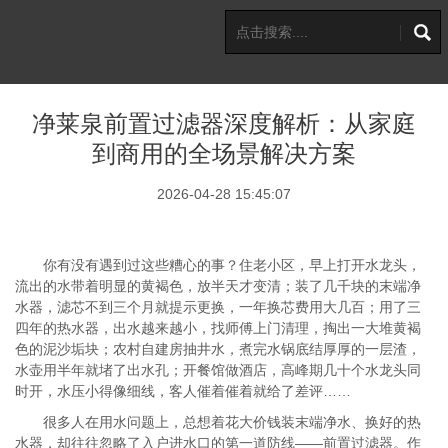
净莱泉前置过滤器深度解析：从家庭
到商用的全场景解决方案
2026-04-28 15:45:07
你有没有遇到过这些糟心的事？住老小区，早上打开水龙头，
流出的水带着明显的黄褐色，放半天才变清；装了几千块的末端净
水器，滤芯不到三个月就提示更换，一年换芯费用大几百；用了三
四年的热水器，出水越来越小，找师傅上门清理，掏出一大堆黄褐
色的泥沙垢块；农村自建房抽井水，煮完水锅底结厚厚的一层渣，
水壶用半年就堵了出水孔；开餐馆做酒店，高峰期几十个水龙头同
时开，水压小得像细线，客人催着催着就给了差评……
很多人在用水问题上，总想着花大价钱装末端净水、换好的热
水器，却往往忽略了入户进水口的第一道防线——前置过滤器。作