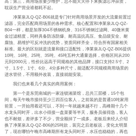
高；第三，商用场景要少维护，总不能天天停下来换滤芯冲杂质，
耽误生产营业谁都耗不起。
净莱泉JLQ-QZ-B06就是专门针对商用场景开发的大流量前置过
滤器，完全匹配商用场景的各种需求。核心配置和净莱泉JLQ-QZ-
B04一样，都是加厚304不锈钢机身、316不锈钢过滤网、40微米黄
金过滤精度，同样具备防冻防爆、耐高温抗高压、食品级安全、耐
腐蚀、易维护可反冲洗的优势，资质同样齐全，符合所有国家相关
标准。最大的区别就是流量和接口适配性，净莱泉JLQ-QZ-B06提供
10吨、16吨、25吨、35吨、45吨五种大通量选择，价格区间从200
元到2000元，性价比远高于同规格的其他品牌，接口支持2.5寸、2
寸、1.5寸、1寸、6分、4分多种尺寸，能适配不同规模商用场景的
进水管径，不用额外改装，直接就能安装。
我们也来看几个真实的商用案例：
第一个是东莞南城的一家连锁湘菜馆，总共三层楼，15个包
间，每天午晚市接待至少三四百位客人，之前装的是普通10吨家用
前置，一开始用着还可以，不到一年就越来越不行，高峰期十几个
水龙头同时开，出水小得接一盘菜要等半天，服务员催得急，客人
也不耐烦，差评多了不少，营业额掉了一成多。老板后来经人介绍
换了净莱泉JLQ-QZ-B06的25吨款，装完之后老板说，变化太明显
了，现在哪怕午晚市高峰期所有龙头同时开，水压也稳稳的，再也