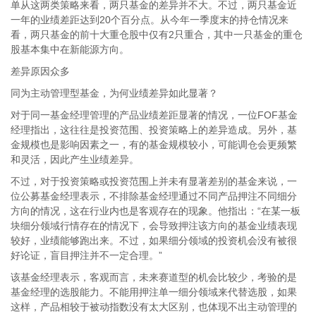
单从这两类策略来看，两只基金的差异并不大。不过，两只基金近
一年的业绩差距达到20个百分点。从今年一季度末的持仓情况来
看，两只基金的前十大重仓股中仅有2只重合，其中一只基金的重仓
股基本集中在新能源方向。
差异原因众多
同为主动管理型基金，为何业绩差异如此显著？
对于同一基金经理管理的产品业绩差距显著的情况，一位FOF基金
经理指出，这往往是投资范围、投资策略上的差异造成。另外，基
金规模也是影响因素之一，有的基金规模较小，可能调仓会更频繁
和灵活，因此产生业绩差异。
不过，对于投资策略或投资范围上并未有显著差别的基金来说，一
位公募基金经理表示，不排除基金经理通过不同产品押注不同细分
方向的情况，这在行业内也是客观存在的现象。他指出：“在某一板
块细分领域行情存在的情况下，会导致押注该方向的基金业绩表现
较好，业绩能够跑出来。不过，如果细分领域的投资机会没有被很
好论证，盲目押注并不一定合理。”
该基金经理表示，客观而言，未来赛道型的机会比较少，考验的是
基金经理的选股能力。不能用押注单一细分领域来代替选股，如果
这样，产品相较于被动指数没有太大区别，也体现不出主动管理的