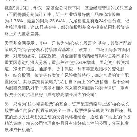
截至5月15日，华东一家基金公司旗下同一基金经理管理的10只基金
（不同份额分别统计）中，近一年业绩最好的产品净值增长率
为-1.73%，最差的则为-25.64%，头尾相差竟有近24个百分点。记
者梳理发现，这10只基金中，部分偏股型基金在投资范围和投资策
略上并无显著差异。
天天基金网显示，其中一只名为“核心成长股票”的基金，其资产配置
策略为“将综合分析和持续跟踪基本面、政策面、市场面等多方面因
素，对宏观经济、国家政策、资金面和市场情绪等影响证券市场的
重要因素进行深入分析，重点关注包括GDP增速、固定资产投资增
速、净出口增速、通胀率、货币供应、利率等宏观指标的变化趋
势，结合股票、债券等各类资产风险收益特征，确定合适的资产配
置比例”。其股票投资策略为“采用‘自下而上’的个股精选，基于公司
内部研究团队对于个股基本面的深入研究和细致的实地调研，重点
投资于公司治理良好且具有较高增长潜力的公司”。
另一只名为“核心精选股票”的基金，资产配置策略与上述“核心成长
股票”基金的资产配置策略完全一致，股票投资策略则为“将严谨、规
范的选股方法与积极主动的投资风格相结合，通过‘自下而上’的个股
精选策略，精选公司治理良好且具有较好成长性的公司，分享其发
展和成长机会”。